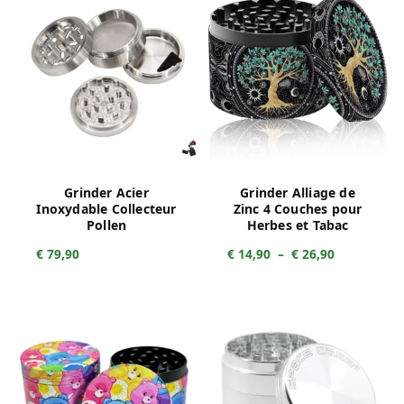
Grinder Acier
Grinder Alliage de
Inoxydable Collecteur
Zinc 4 Couches pour
Pollen
Herbes et Tabac
Plage
€
79,90
€
14,90
–
€
26,90
de
prix :
€ 14,90
à
€ 26,90