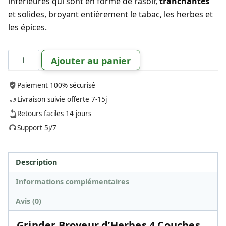
inférieures qui sont en forme de rasoir,
tranchantes
et solides, broyant entièrement le tabac, les herbes et
les épices.
quantité
Ajouter au panier
de
Grinder
Paiement 100% sécurisé
Métal
Livraison suivie offerte 7-15j
4
Retours faciles 14 jours
Couches
Support 5j/7
Description
Informations complémentaires
Avis (0)
Grinder Broyeur d’Herbes 4 Couches