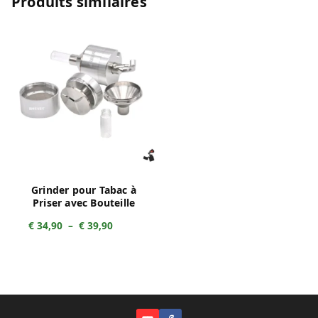
Produits similaires
Grinder pour Tabac à
Priser avec Bouteille
Plage
€
34,90
–
€
39,90
de
prix :
€ 34,90
à
€ 39,90